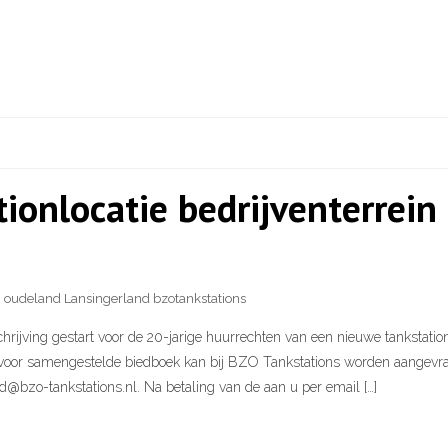
tionlocatie bedrijventerrei
g oudeland Lansingerland bzotankstations
rijving gestart voor de 20-jarige huurrechten van een nieuwe tankstatio
rvoor samengestelde biedboek kan bij BZO Tankstations worden aangevra
d@bzo-tankstations.nl. Na betaling van de aan u per email […]