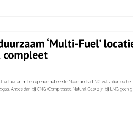
uurzaam ‘Multi-Fuel’ locati
 compleet
structuur en milieu opende het eerste Nederandse LNG vulstation op het 
rdgas. Andes dan bij CNG (Compressed Natural Gas) zijn bij LNG geen gro