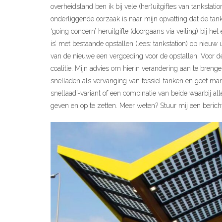
overheidsland ben ik bij vele (her)uitgiftes van tankstat
onderliggende oorzaak is naar mijn opvatting dat de tank
‘going concern’ heruitgifte (doorgaans via veiling) bij he
is’ met bestaande opstallen (lees: tankstation) op nieuw 
van de nieuwe een vergoeding voor de opstallen. Voor de
coalitie. Mijn advies om hierin verandering aan te brenge
snelladen als vervanging van fossiel tanken en geef mar
snellaad’-variant of een combinatie van beide waarbij al
geven en op te zetten. Meer weten? Stuur mij een berich