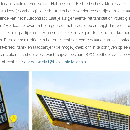
ionlocaties betrokken geweest. Het beeld dat Fastned schetst klopt naar mij
stations (vooralsnog) bij verhuur een beter verdienmodel zijn dan snellaad
t einde van het huurcontract. Laat je als gemeente het tankstation volledig
uit? Het laatste levert in het algemeen het meeste op en krijgt dan veelal 
 snellaad-partijen een systeem waar ze dus eigenlijk niet tussen kunnen 
n: Richt de heruitgifte van het huurrecht van een bestaande tankstationloc
kt-breed (tank- en laadpartijen) de mogelijkheid om in te schrijven op ee
leen zaken als shop en carwash blijven bestaan. BZO biedt de kennis, erv
t of mail naar
alzerdawinkel@bzo-tankstations.nl