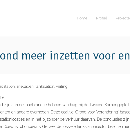
Home
Profiel
Project
ond meer inzetten voor en
adstation
,
snelladen
,
tankstation
,
veiling
tie
lieerd zijn aan de laadbranche hebben vandaag bij de Tweede Kamer geple
gemeenten en andere overheden. Deze coalitie ‘Grond voor Verandering’ bas
ationlocaties en in het bijzonder de verhuur daarvan. De conclusies zij
en (bewust of onbewust) te veel de fossiele tankstationsector beschermen.