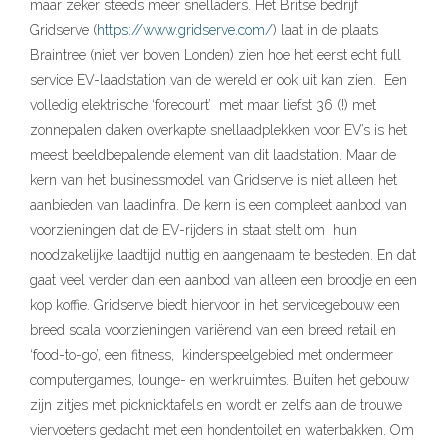
maar zeker steeds meer snelladers. Het Britse bedrijf
Gridserve (
https://www.gridserve.com/
) laat in de plaats
Braintree (niet ver boven Londen) zien hoe het eerst echt full
service EV-laadstation van de wereld er ook uit kan zien. Een
volledig elektrische ‘forecourt’ met maar liefst 36 (!) met
zonnepalen daken overkapte snellaadplekken voor EV’s is het
meest beeldbepalende element van dit laadstation. Maar de
kern van het businessmodel van Gridserve is niet alleen het
aanbieden van laadinfra. De kern is een compleet aanbod van
voorzieningen dat de EV-rijders in staat stelt om hun
noodzakelijke laadtijd nuttig en aangenaam te besteden. En dat
gaat veel verder dan een aanbod van alleen een broodje en een
kop koffie. Gridserve biedt hiervoor in het servicegebouw een
breed scala voorzieningen variërend van een breed retail en
‘food-to-go’, een fitness, kinderspeelgebied met ondermeer
computergames, lounge- en werkruimtes. Buiten het gebouw
zijn zitjes met picknicktafels en wordt er zelfs aan de trouwe
viervoeters gedacht met een hondentoilet en waterbakken. Om