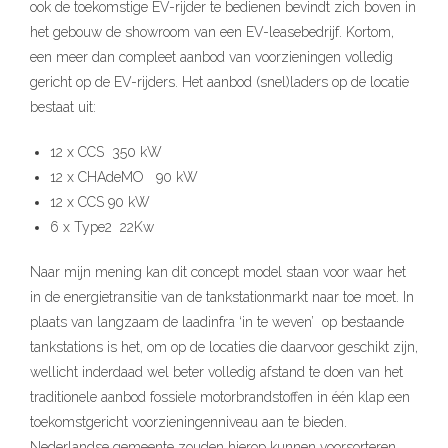
ook de toekomstige EV-rijder te bedienen bevindt zich boven in
het gebouw de showroom van een EV-leasebedrijf. Kortom,
een meer dan compleet aanbod van voorzieningen volledig
gericht op de EV-rijders. Het aanbod (snel)laders op de locatie
bestaat uit:
12 x CCS 350 kW
12 x CHAdeMO 90 kW
12 x CCS 90 kW
6 x Type2 22Kw
Naar mijn mening kan dit concept model staan voor waar het
in de energietransitie van de tankstationmarkt naar toe moet. In
plaats van langzaam de laadinfra ‘in te weven’ op bestaande
tankstations is het, om op de locaties die daarvoor geschikt zijn,
wellicht inderdaad wel beter volledig afstand te doen van het
traditionele aanbod fossiele motorbrandstoffen in één klap een
toekomstgericht voorzieningenniveau aan te bieden.
Nederlandse gemeente zouden hierop kunnen voorsorteren