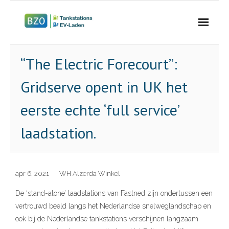
Home
“The Electric Forecourt”:
Profiel
Gridserve opent in UK het
Projecten
eerste echte ‘full service’
Energiestations
laadstation.
Contact
Blog
apr 6, 2021
WH Alzerda Winkel
De ‘stand-alone’ laadstations van Fastned zijn ondertussen een
vertrouwd beeld langs het Nederlandse snelweglandschap en
ook bij de Nederlandse tankstations verschijnen langzaam