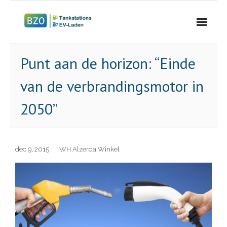
Home
Punt aan de horizon: “Einde
Profiel
van de verbrandingsmotor in
Projecten
2050”
Energiestations
Contact
dec 9, 2015
WH Alzerda Winkel
Blog